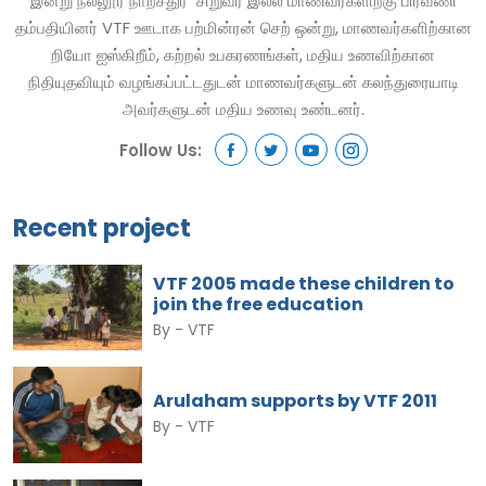
இன்று நல்லூர் நாற்சதுர சிறுவர் இல்ல மாணவர்களிற்கு பிரவீணி
தம்பதியினர் VTF ஊடாக பற்மின்ரன் செற் ஒன்று, மாணவர்களிற்கான
றியோ ஐஸ்கிறீம், கற்றல் உபகரணங்கள், மதிய உணவிற்கான
நிதியுதவியும் வழங்கப்பட்டதுடன் மாணவர்களுடன் கலந்துரையாடி
அவர்களுடன் மதிய உணவு உண்டனர்.
Follow Us:
Recent project
VTF 2005 made these children to
join the free education
By -
VTF
Arulaham supports by VTF 2011
By -
VTF